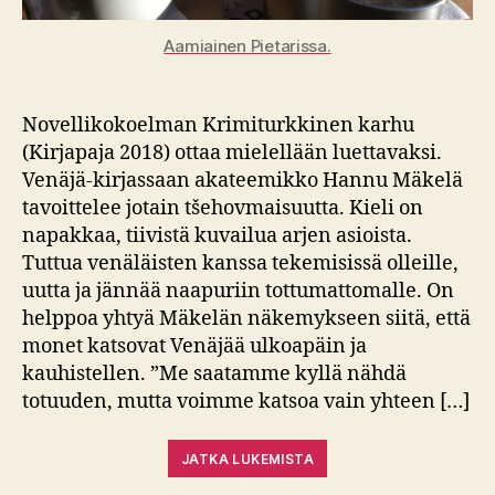
Aamiainen Pietarissa.
Novellikokoelman Krimiturkkinen karhu
(Kirjapaja 2018) ottaa mielellään luettavaksi.
Venäjä-kirjassaan akateemikko Hannu Mäkelä
tavoittelee jotain tšehovmaisuutta. Kieli on
napakkaa, tiivistä kuvailua arjen asioista.
Tuttua venäläisten kanssa tekemisissä olleille,
uutta ja jännää naapuriin tottumattomalle. On
helppoa yhtyä Mäkelän näkemykseen siitä, että
monet katsovat Venäjää ulkoapäin ja
kauhistellen. ”Me saatamme kyllä nähdä
totuuden, mutta voimme katsoa vain yhteen […]
JATKA LUKEMISTA