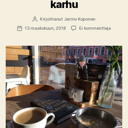
karhu
Kirjoittanut
Jarmo Koponen
Kirjoittaja
artikkeli
13 maaliskuun, 2018
Ei kommentteja
Julkaisupäivämäärä
Kirja-
arvio:
Hannu
Mäkelä
–
Krimitur
karhu