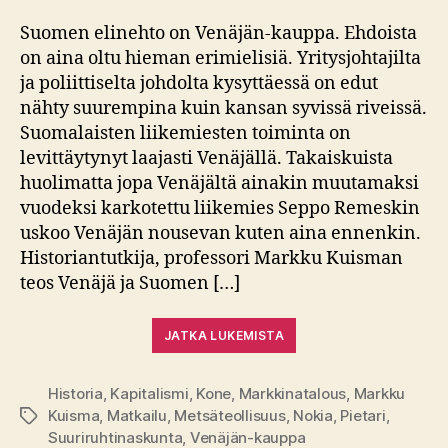
arvio:
Markku
Suomen elinehto on Venäjän-kauppa. Ehdoista
Kuisma
on aina oltu hieman erimielisiä. Yritysjohtajilta
–
ja poliittiselta johdolta kysyttäessä on edut
Venäjä
nähty suurempina kuin kansan syvissä riveissä.
ja
Suomalaisten liikemiesten toiminta on
Suomen
levittäytynyt laajasti Venäjällä. Takaiskuista
talous
huolimatta jopa Venäjältä ainakin muutamaksi
vuodeksi karkotettu liikemies Seppo Remeskin
uskoo Venäjän nousevan kuten aina ennenkin.
Historiantutkija, professori Markku Kuisman
teos Venäjä ja Suomen […]
JATKA LUKEMISTA
Historia
,
Kapitalismi
,
Kone
,
Markkinatalous
,
Markku
Kuisma
,
Matkailu
,
Metsäteollisuus
,
Nokia
,
Pietari
,
Avainsanat
Suuriruhtinaskunta
,
Venäjän-kauppa