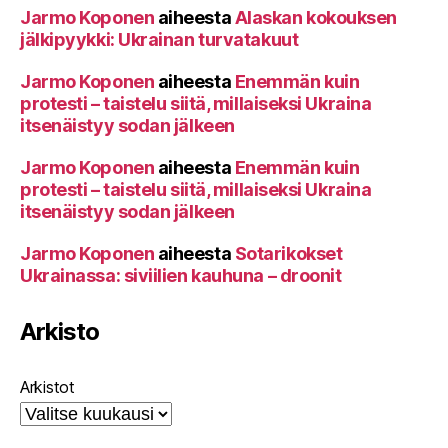
Jarmo Koponen
aiheesta
Alaskan kokouksen
jälkipyykki: Ukrainan turvatakuut
Jarmo Koponen
aiheesta
Enemmän kuin
protesti – taistelu siitä, millaiseksi Ukraina
itsenäistyy sodan jälkeen
Jarmo Koponen
aiheesta
Enemmän kuin
protesti – taistelu siitä, millaiseksi Ukraina
itsenäistyy sodan jälkeen
Jarmo Koponen
aiheesta
Sotarikokset
Ukrainassa: siviilien kauhuna – droonit
Arkisto
Arkistot