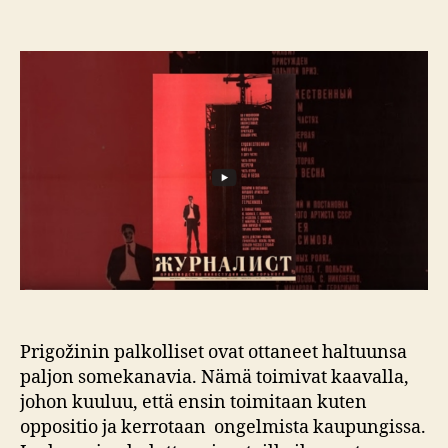
Yritetään
mahdotonta,
vedotaan
järkeen
Prigožinin palkolliset ovat ottaneet haltuunsa
paljon somekanavia. Nämä toimivat kaavalla,
johon kuuluu, että ensin toimitaan kuten
oppositio ja kerrotaan ongelmista kaupungissa.