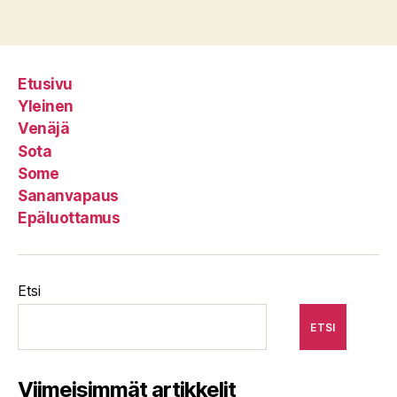
Etusivu
Yleinen
Venäjä
Sota
Some
Sananvapaus
Epäluottamus
Etsi
ETSI
Viimeisimmät artikkelit