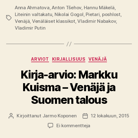
Anna Ahmatova
,
Anton Tšehov
,
Hannu Mäkelä
,
Liteinin valtakatu
,
Nikolai Gogol
,
Pietari
,
poshlost
,
Avainsanat
Venäjä
,
Venäläiset klassikot
,
Vladimir Nabakov
,
Vladimir Putin
Kategoriat
ARVIOT
KIRJALLISUUS
VENÄJÄ
Kirja-arvio: Markku
Kuisma – Venäjä ja
Suomen talous
Kirjoittanut
Jarmo Koponen
12 lokakuun, 2015
Kirjoittaja
Julkaisupäivämäärä
artikkeliin
Ei kommentteja
Kirja-