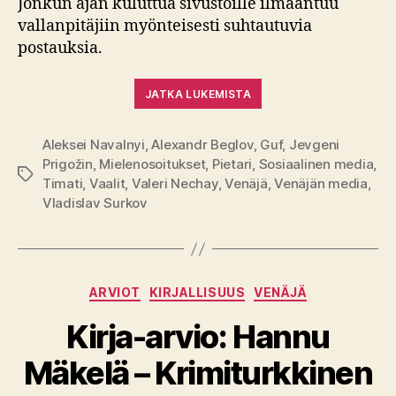
Jonkun ajan kuluttua sivustoille ilmaantuu
vallanpitäjiin myönteisesti suhtautuvia
postauksia.
JATKA LUKEMISTA
Aleksei Navalnyi
,
Alexandr Beglov
,
Guf
,
Jevgeni
Prigožin
,
Mielenosoitukset
,
Pietari
,
Sosiaalinen media
,
Avainsanat
Timati
,
Vaalit
,
Valeri Nechay
,
Venäjä
,
Venäjän media
,
Vladislav Surkov
Kategoriat
ARVIOT
KIRJALLISUUS
VENÄJÄ
Kirja-arvio: Hannu
Mäkelä – Krimiturkkinen