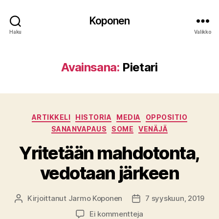
Koponen
Haku
Valikko
Avainsana:
Pietari
Kategoriat
ARTIKKELI
HISTORIA
MEDIA
OPPOSITIO
SANANVAPAUS
SOME
VENÄJÄ
Yritetään mahdotonta,
vedotaan järkeen
Kirjoittanut
Jarmo Koponen
7 syyskuun, 2019
Kirjoittaja
Julkaisupäivämäärä
artikkeliin
Ei kommentteja