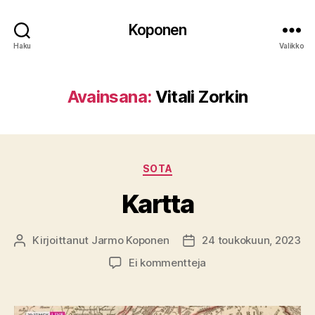
Koponen
Haku
Valikko
Avainsana:
Vitali Zorkin
Kategoriat
SOTA
Kartta
Kirjoittanut
Jarmo Koponen
24 toukokuun, 2023
Kirjoittaja
Julkaisupäivämäärä
artikkeliin
Ei kommentteja
Kartta