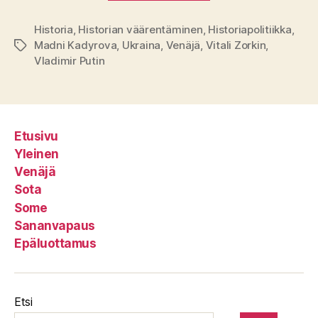
Historia
,
Historian väärentäminen
,
Historiapolitiikka
,
Madni Kadyrova
,
Ukraina
,
Venäjä
,
Vitali Zorkin
,
Avainsanat
Vladimir Putin
Etusivu
Yleinen
Venäjä
Sota
Some
Sananvapaus
Epäluottamus
Etsi