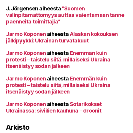
J. Jörgensen
aiheesta
”Suomen
välinpitämättömyys auttaa vaientamaan tänne
paenneita toimittajia”
Jarmo Koponen
aiheesta
Alaskan kokouksen
jälkipyykki: Ukrainan turvatakuut
Jarmo Koponen
aiheesta
Enemmän kuin
protesti – taistelu siitä, millaiseksi Ukraina
itsenäistyy sodan jälkeen
Jarmo Koponen
aiheesta
Enemmän kuin
protesti – taistelu siitä, millaiseksi Ukraina
itsenäistyy sodan jälkeen
Jarmo Koponen
aiheesta
Sotarikokset
Ukrainassa: siviilien kauhuna – droonit
Arkisto