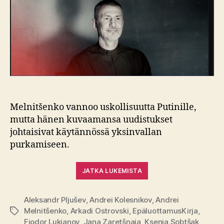
tulkitsee
Melnitšenko vannoo uskollisuutta Putinille,
mutta hänen kuvaamansa uudistukset
johtaisivat käytännössä yksinvallan
purkamiseen.
JATKA LUKEMISTA
Aleksandr Pljušev
,
Andrei Kolesnikov
,
Andrei
Melnitšenko
,
Arkadi Ostrovski
,
EpäluottamusKirja
,
Avainsanat
Fjodor Lukjanov
,
Jana Zaretšnaja
,
Ksenja Sobtšak