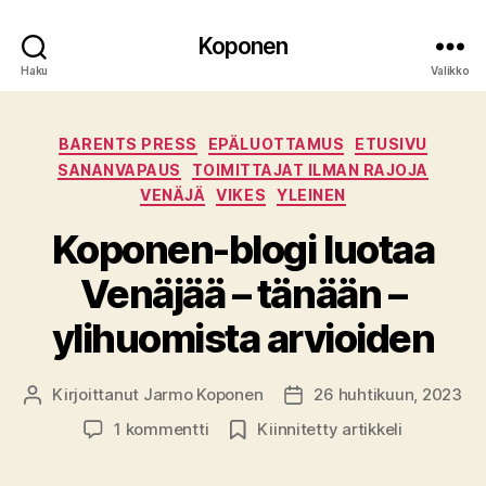
Koponen
Haku
Valikko
Kategoriat
BARENTS PRESS
EPÄLUOTTAMUS
ETUSIVU
SANANVAPAUS
TOIMITTAJAT ILMAN RAJOJA
VENÄJÄ
VIKES
YLEINEN
Koponen-blogi luotaa
Venäjää – tänään –
ylihuomista arvioiden
Kirjoittanut
Jarmo Koponen
26 huhtikuun, 2023
Kirjoittaja
Julkaisupäivämäärä
artikkeliin
1 kommentti
Kiinnitetty artikkeli
Koponen-
blogi