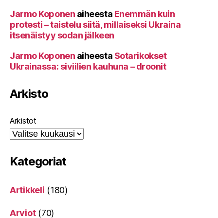
Jarmo Koponen
aiheesta
Enemmän kuin
protesti – taistelu siitä, millaiseksi Ukraina
itsenäistyy sodan jälkeen
Jarmo Koponen
aiheesta
Sotarikokset
Ukrainassa: siviilien kauhuna – droonit
Arkisto
Arkistot
Kategoriat
Artikkeli
(180)
Arviot
(70)