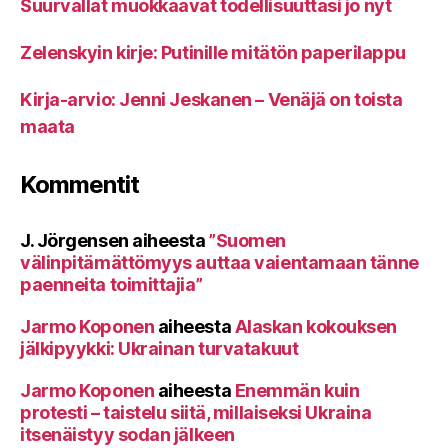
Suurvallat muokkaavat todellisuuttasi jo nyt
Zelenskyin kirje: Putinille mitätön paperilappu
Kirja-arvio: Jenni Jeskanen – Venäjä on toista
maata
Kommentit
J. Jörgensen
aiheesta
”Suomen
välinpitämättömyys auttaa vaientamaan tänne
paenneita toimittajia”
Jarmo Koponen
aiheesta
Alaskan kokouksen
jälkipyykki: Ukrainan turvatakuut
Jarmo Koponen
aiheesta
Enemmän kuin
protesti – taistelu siitä, millaiseksi Ukraina
itsenäistyy sodan jälkeen