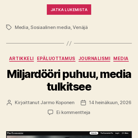
JATKA LUKEMISTA
Media
,
Sosiaalinen media
,
Venäjä
Avainsanat
Kategoriat
ARTIKKELI
EPÄLUOTTAMUS
JOURNALISMI
MEDIA
Miljardööri puhuu, media
tulkitsee
Kirjoittanut
Jarmo Koponen
14 heinäkuun, 2026
Kirjoittaja
Julkaisupäivämäärä
artikkeliin
Ei kommentteja
Miljardööri
puhuu,
media