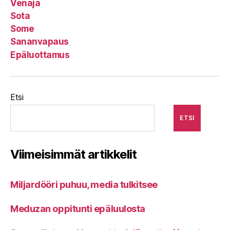
Venäjä
Sota
Some
Sananvapaus
Epäluottamus
Etsi
ETSI
Viimeisimmät artikkelit
Miljardööri puhuu, media tulkitsee
Meduzan oppitunti epäluulosta