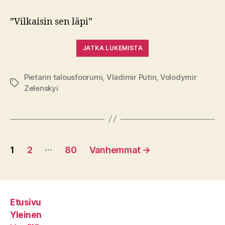
”Vilkaisin sen läpi”
JATKA LUKEMISTA
Pietarin talousfoorumi
,
Vladimir Putin
,
Volodymir
Avainsanat
Zelenskyi
Artikkelien
…
1
2
80
Vanhemmat
→
sivutus
Etusivu
Yleinen