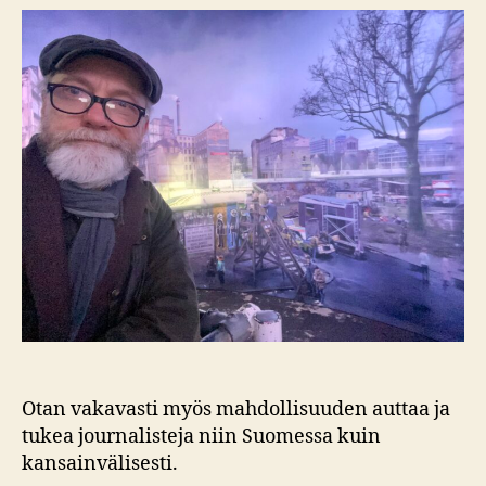
luotaa
Venäjää
–
tänään
–
ylihuomista
arvioiden
Otan vakavasti myös mahdollisuuden auttaa ja
tukea journalisteja niin Suomessa kuin
kansainvälisesti.