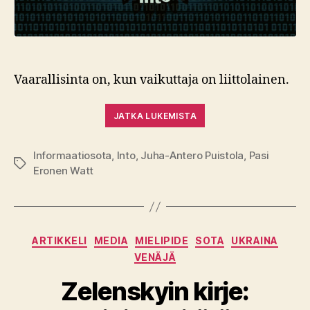
Vaarallisinta on, kun vaikuttaja on liittolainen.
JATKA LUKEMISTA
Informaatiosota
,
Into
,
Juha-Antero Puistola
,
Pasi
Avainsanat
Eronen Watt
Kategoriat
ARTIKKELI
MEDIA
MIELIPIDE
SOTA
UKRAINA
VENÄJÄ
Zelenskyin kirje: