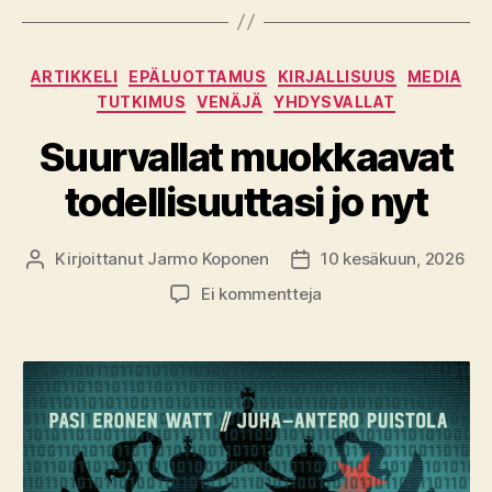
Kategoriat
ARTIKKELI
EPÄLUOTTAMUS
KIRJALLISUUS
MEDIA
TUTKIMUS
VENÄJÄ
YHDYSVALLAT
Suurvallat muokkaavat
todellisuuttasi jo nyt
Kirjoittanut
Jarmo Koponen
10 kesäkuun, 2026
Kirjoittaja
Julkaisupäivämäärä
artikkeliin
Ei kommentteja
Suurvallat
muokkaavat
todellisuuttasi
jo
nyt