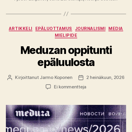
Kategoriat
ARTIKKELI
EPÄLUOTTAMUS
JOURNALISMI
MEDIA
MIELIPIDE
Meduzan oppitunti
epäluulosta
Kirjoittanut
Jarmo Koponen
2 heinäkuun, 2026
Kirjoittaja
Julkaisupäivämäärä
artikkeliin
Ei kommentteja
Meduzan
oppitunti
epäluulosta