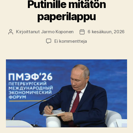
Putinille mitätön
paperilappu
Kirjoittanut
Jarmo Koponen
6 kesäkuun, 2026
Kirjoittaja
Julkaisupäivämäärä
artikkeliin
Ei kommentteja
Zelenskyin
kirje:
Putinille
mitätön
paperilappu