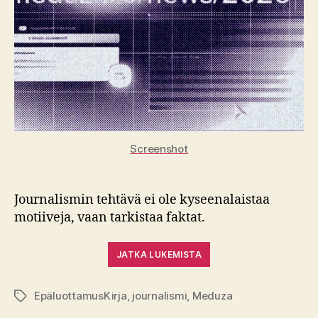
Screenshot
Journalismin tehtävä ei ole kyseenalaistaa
motiiveja, vaan tarkistaa faktat.
JATKA LUKEMISTA
EpäluottamusKirja
,
journalismi
,
Meduza
Avainsanat