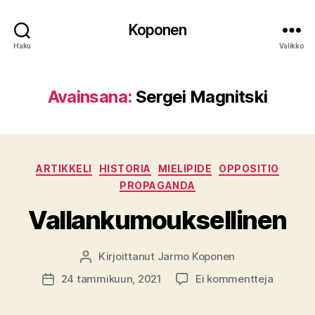
Koponen
Haku
Valikko
Avainsana:
Sergei Magnitski
Kategoriat
ARTIKKELI
HISTORIA
MIELIPIDE
OPPOSITIO
PROPAGANDA
Vallankumouksellinen
Kirjoittanut
Jarmo Koponen
Kirjoittaja
artikkeli
24 tammikuun, 2021
Ei kommentteja
Julkaisupäivämäärä
Vallank