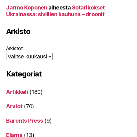
Jarmo Koponen
aiheesta
Sotarikokset
Ukrainassa: siviilien kauhuna – droonit
Arkisto
Arkistot
Kategoriat
Artikkeli
(180)
Arviot
(70)
Barents Press
(9)
Elämä
(13)