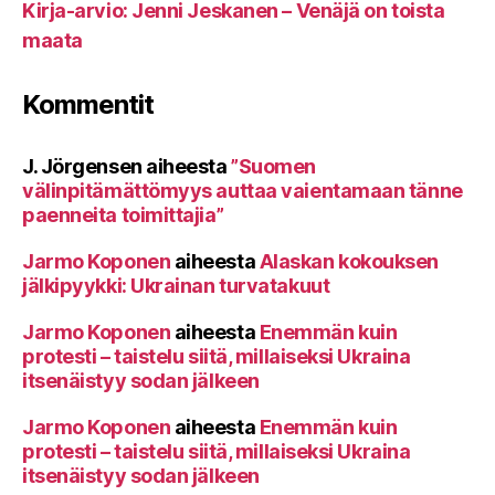
Kirja-arvio: Jenni Jeskanen – Venäjä on toista
maata
Kommentit
J. Jörgensen
aiheesta
”Suomen
välinpitämättömyys auttaa vaientamaan tänne
paenneita toimittajia”
Jarmo Koponen
aiheesta
Alaskan kokouksen
jälkipyykki: Ukrainan turvatakuut
Jarmo Koponen
aiheesta
Enemmän kuin
protesti – taistelu siitä, millaiseksi Ukraina
itsenäistyy sodan jälkeen
Jarmo Koponen
aiheesta
Enemmän kuin
protesti – taistelu siitä, millaiseksi Ukraina
itsenäistyy sodan jälkeen