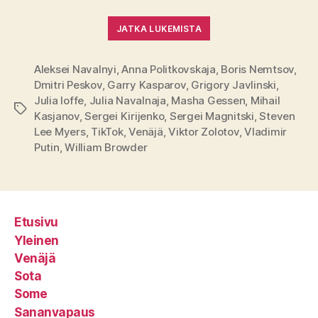
JATKA LUKEMISTA
Aleksei Navalnyi
,
Anna Politkovskaja
,
Boris Nemtsov
,
Dmitri Peskov
,
Garry Kasparov
,
Grigory Javlinski
,
Julia Ioffe
,
Julia Navalnaja
,
Masha Gessen
,
Mihail
Avainsanat
Kasjanov
,
Sergei Kirijenko
,
Sergei Magnitski
,
Steven
Lee Myers
,
TikTok
,
Venäjä
,
Viktor Zolotov
,
Vladimir
Putin
,
William Browder
Etusivu
Yleinen
Venäjä
Sota
Some
Sananvapaus